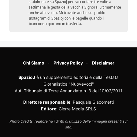
stabilmente su SpazioJ per raccontare tre volte a
settimana le gesta della Vecchia Signora, ultimamente
anche affievolita. Mi trovate anche sul profilo
Instagram di SpazioJ con le pagelle quando i
bianconeri giocano in trasferta.
Chi Siamo
Privacy Policy
Disclaimer
SpazioJ
è un supplemento editoriale della Testata
Giornalistica "Nuovevoci"
Aut. Tribunale di Torre Annunziata n. 3 del 10/02/2011
Direttore responsabile:
Pasquale Giacometti
Editore:
Cierre Media SRLS
Photo Credits: l’editore ha i diritti di utilizzo delle immagini presenti sul
sito.