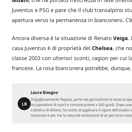
Muani
, che ha portato freschezza in fase offensiv
Juventus e PSG e pare che il club transalpino s
apertura verso la permanenza in bianconero. C’è 
Ancora diversa è la situazione di Renato
Veiga
.
casa Juventus è di proprietà del
Chelsea
, che n
classe 2003 con ulteriori sconti, ragion per cui l
francese. La rosa bianconera potrebbe, dunque, 
Laura Bisogno
Orgogliosamente flegrea, porto nel giornalismo la tenacia tipi
LB
occupandomi di sport e comunicazione a 360 gradi. Dopo aver 
Cattolica di Milano, ho scelto di applicare il rigore dell'analisi
nazionale è per me la naturale evoluzione di un percorso nato