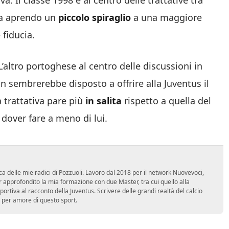
a. Il classe 1998 è al centro delle trattative tra
tia aprendo un
piccolo spiraglio
a una maggiore
fiducia.
 L’altro portoghese al centro delle discussioni in
on sembrerebbe disposto a offrire alla Juventus il
a trattativa pare più
in salita
rispetto a quella del
dover fare a meno di lui.
ca delle mie radici di Pozzuoli. Lavoro dal 2018 per il network Nuovevoci,
approfondito la mia formazione con due Master, tra cui quello alla
 sportiva al racconto della Juventus. Scrivere delle grandi realtà del calcio
 per amore di questo sport.