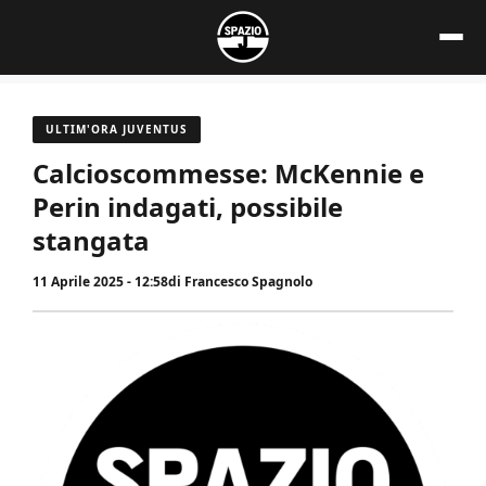
Vai
al
contenuto
ULTIM'ORA JUVENTUS
Calcioscommesse: McKennie e
Perin indagati, possibile
stangata
11 Aprile 2025 - 12:58
di
Francesco Spagnolo