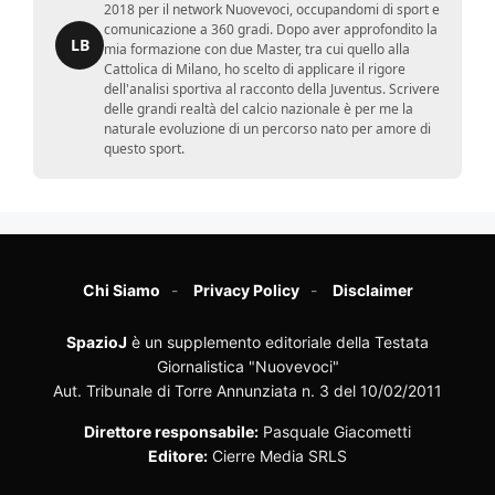
2018 per il network Nuovevoci, occupandomi di sport e
comunicazione a 360 gradi. Dopo aver approfondito la
LB
mia formazione con due Master, tra cui quello alla
Cattolica di Milano, ho scelto di applicare il rigore
dell'analisi sportiva al racconto della Juventus. Scrivere
delle grandi realtà del calcio nazionale è per me la
naturale evoluzione di un percorso nato per amore di
questo sport.
Chi Siamo
Privacy Policy
Disclaimer
SpazioJ
è un supplemento editoriale della Testata
Giornalistica "Nuovevoci"
Aut. Tribunale di Torre Annunziata n. 3 del 10/02/2011
Direttore responsabile:
Pasquale Giacometti
Editore:
Cierre Media SRLS