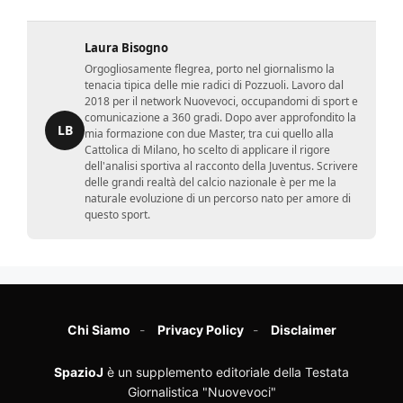
Laura Bisogno
Orgogliosamente flegrea, porto nel giornalismo la
tenacia tipica delle mie radici di Pozzuoli. Lavoro dal
2018 per il network Nuovevoci, occupandomi di sport e
comunicazione a 360 gradi. Dopo aver approfondito la
LB
mia formazione con due Master, tra cui quello alla
Cattolica di Milano, ho scelto di applicare il rigore
dell'analisi sportiva al racconto della Juventus. Scrivere
delle grandi realtà del calcio nazionale è per me la
naturale evoluzione di un percorso nato per amore di
questo sport.
Chi Siamo
Privacy Policy
Disclaimer
SpazioJ
è un supplemento editoriale della Testata
Giornalistica "Nuovevoci"