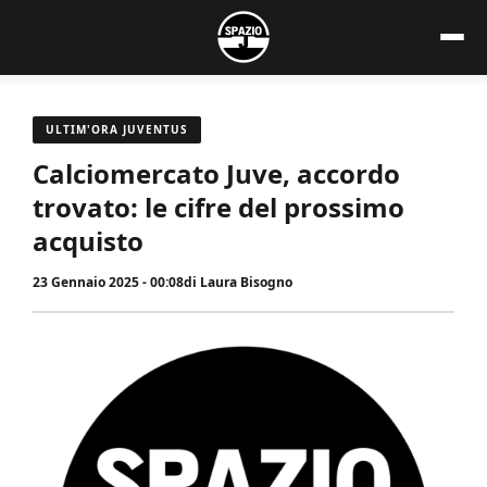
Vai
al
contenuto
ULTIM'ORA JUVENTUS
Calciomercato Juve, accordo
trovato: le cifre del prossimo
acquisto
23 Gennaio 2025 - 00:08
di
Laura Bisogno