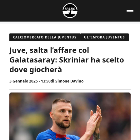
Vai
al
contenuto
CALCIOMERCATO DELLA JUVENTUS
ULTIM'ORA JUVENTUS
Juve, salta l’affare col
Galatasaray: Skriniar ha scelto
dove giocherà
3 Gennaio 2025 - 13:50
di
Simone Davino