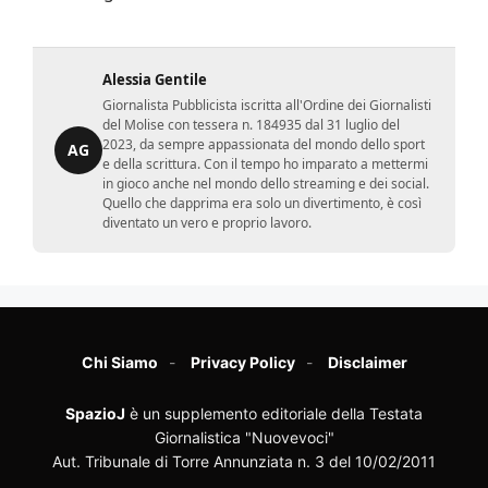
Alessia Gentile
Giornalista Pubblicista iscritta all'Ordine dei Giornalisti
del Molise con tessera n. 184935 dal 31 luglio del
2023, da sempre appassionata del mondo dello sport
AG
e della scrittura. Con il tempo ho imparato a mettermi
in gioco anche nel mondo dello streaming e dei social.
Quello che dapprima era solo un divertimento, è così
diventato un vero e proprio lavoro.
Chi Siamo
Privacy Policy
Disclaimer
SpazioJ
è un supplemento editoriale della Testata
Giornalistica "Nuovevoci"
Aut. Tribunale di Torre Annunziata n. 3 del 10/02/2011