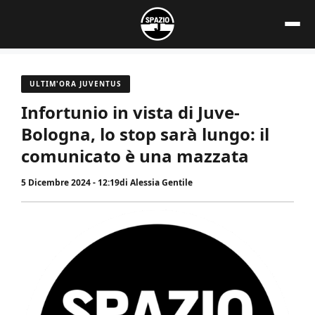
Vai
al
contenuto
ULTIM'ORA JUVENTUS
Infortunio in vista di Juve-
Bologna, lo stop sarà lungo: il
comunicato è una mazzata
5 Dicembre 2024 - 12:19
di
Alessia Gentile