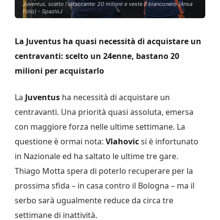
Juventus, scelto l'attaccante: 20 milioni e veste il bianconero (Ansa
Foto) - SpazioJ
La Juventus ha quasi necessità di acquistare un
centravanti: scelto un 24enne, bastano 20
milioni per acquistarlo
La
Juventus
ha necessità di acquistare un
centravanti. Una priorità quasi assoluta, emersa
con maggiore forza nelle ultime settimane. La
questione è ormai nota:
Vlahovic
si è infortunato
in Nazionale ed ha saltato le ultime tre gare.
Thiago Motta spera di poterlo recuperare per la
prossima sfida – in casa contro il Bologna – ma il
serbo sarà ugualmente reduce da circa tre
settimane di inattività.