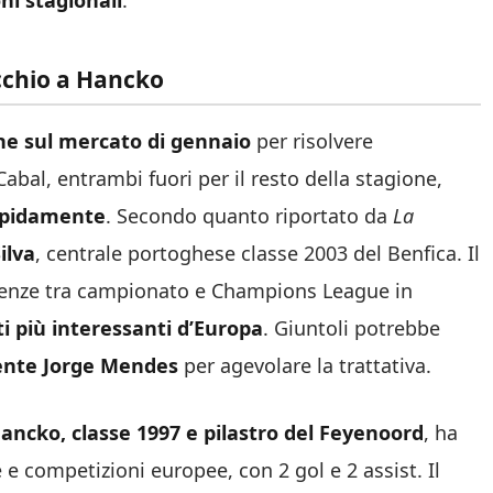
i stagionali
.
occhio a Hancko
ne sul mercato di gennaio
per risolvere
Cabal, entrambi fuori per il resto della stagione,
apidamente
. Secondo quanto riportato da
La
ilva
, centrale portoghese classe 2003 del Benfica. Il
esenze tra campionato e Champions League in
i più interessanti d’Europa
. Giuntoli potrebbe
gente Jorge Mendes
per agevolare la trattativa.
ancko, classe 1997 e pilastro del Feyenoord
, ha
 e competizioni europee, con 2 gol e 2 assist. Il