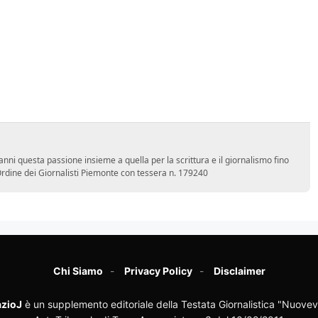
nni questa passione insieme a quella per la scrittura e il giornalismo fino
l'Ordine dei Giornalisti Piemonte con tessera n. 179240
Chi Siamo
Privacy Policy
Disclaimer
zioJ
è un supplemento editoriale della Testata Giornalistica "Nuovev