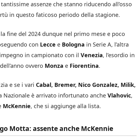
e tantissime assenze che stanno riducendo all’osso
irtù in questo faticoso periodo della stagione.
alla fine del 2024 dunque nel primo mese e poco
roseguendo con
Lecce
e
Bologna
in Serie A, l’altra
l’impegno in campionato con il
Venezia
, l’esordio in
 dell’anno ovvero
Monza
e
Fiorentina
.
zia e se i vari
Cabal, Bremer, Nico Gonzalez, Milik,
 Nazionale è arrivato infortunato anche
Vlahovic
,
me
McKennie
, che si aggiunge alla lista.
hiago Motta: assente anche McKennie