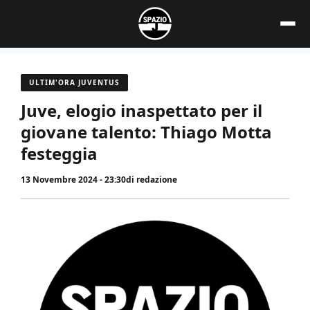
Vai
al
contenuto
ULTIM'ORA JUVENTUS
Juve, elogio inaspettato per il
giovane talento: Thiago Motta
festeggia
13 Novembre 2024 - 23:30
di
redazione