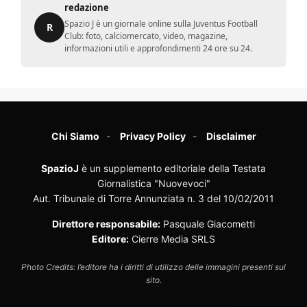
redazione
Spazio J è un giornale online sulla Juventus Football
R
Club: foto, calciomercato, video, magazine,
informazioni utili e approfondimenti 24 ore su 24.
Chi Siamo
Privacy Policy
Disclaimer
SpazioJ
è un supplemento editoriale della Testata
Giornalistica "Nuovevoci"
Aut. Tribunale di Torre Annunziata n. 3 del 10/02/2011
Direttore responsabile:
Pasquale Giacometti
Editore:
Cierre Media SRLS
Photo Credits: l’editore ha i diritti di utilizzo delle immagini presenti sul
sito.