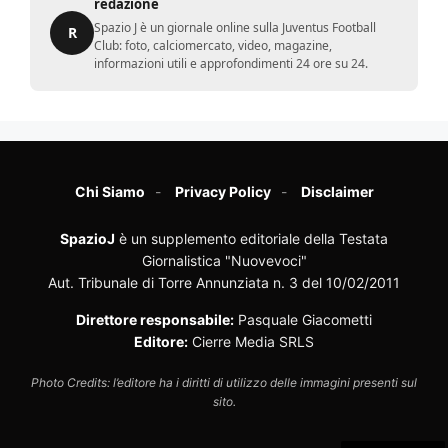
redazione
Spazio J è un giornale online sulla Juventus Football
R
Club: foto, calciomercato, video, magazine,
informazioni utili e approfondimenti 24 ore su 24.
Chi Siamo
Privacy Policy
Disclaimer
SpazioJ
è un supplemento editoriale della Testata
Giornalistica "Nuovevoci"
Aut. Tribunale di Torre Annunziata n. 3 del 10/02/2011
Direttore responsabile:
Pasquale Giacometti
Editore:
Cierre Media SRLS
Photo Credits: l’editore ha i diritti di utilizzo delle immagini presenti sul
sito.