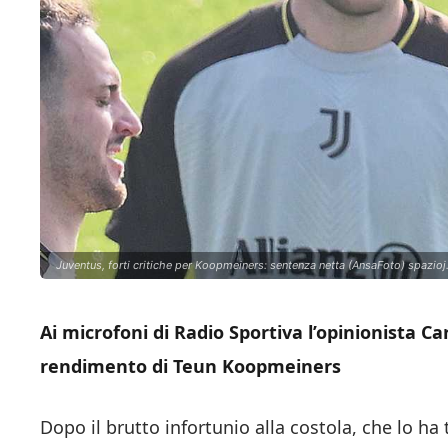
Juventus, forti critiche per Koopmeiners: sentenza netta (AnsaFoto) spazioj.
Ai microfoni di Radio Sportiva l’opinionista Ca
rendimento di Teun Koopmeiners
Dopo il brutto infortunio alla costola, che lo 