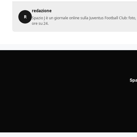
redazione
R
Spazio J è un giornale online sulla Juventus Football Club: fot
ore su 24.
Spa