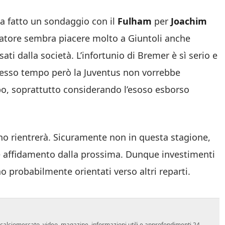
 ha fatto un sondaggio con il
Fulham
per
Joachim
ocatore sembra piacere molto a Giuntoli anche
ti dalla società. L’infortunio di Bremer è sì serio e
 stesso tempo però la Juventus non vorrebbe
ipo, soprattutto considerando l’esoso esborso
ano rientrerà. Sicuramente non in questa stagione,
e affidamento dalla prossima. Dunque investimenti
nno probabilmente orientati verso altri reparti.
o, calciomercato, video, magazine, informazioni utili e approfondimenti 24