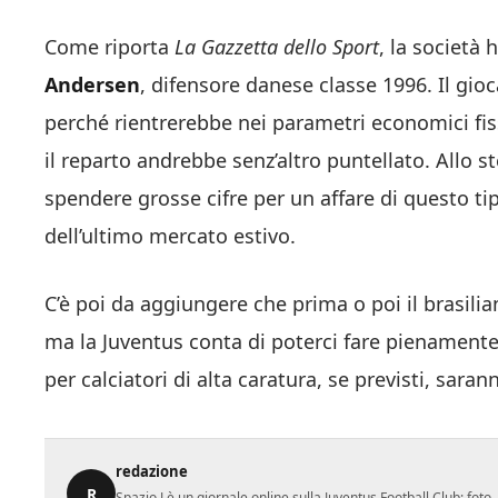
Come riporta
La Gazzetta dello Sport
, la società
Andersen
, difensore danese classe 1996. Il gi
perché rientrerebbe nei parametri economici fissa
il reparto andrebbe senz’altro puntellato. Allo
spendere grosse cifre per un affare di questo t
dell’ultimo mercato estivo.
C’è poi da aggiungere che prima o poi il brasili
ma la Juventus conta di poterci fare pienament
per calciatori di alta caratura, se previsti, sara
redazione
R
Spazio J è un giornale online sulla Juventus Football Club: fot