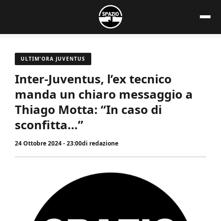
Vai
al
contenuto
ULTIM'ORA JUVENTUS
Inter-Juventus, l’ex tecnico
manda un chiaro messaggio a
Thiago Motta: “In caso di
sconfitta…”
24 Ottobre 2024 - 23:00
di
redazione