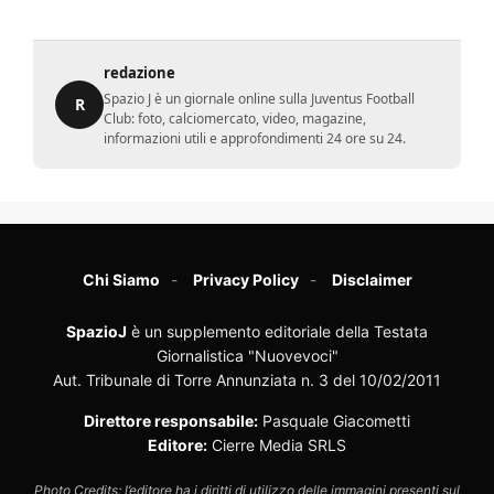
redazione
Spazio J è un giornale online sulla Juventus Football
R
Club: foto, calciomercato, video, magazine,
informazioni utili e approfondimenti 24 ore su 24.
Chi Siamo
Privacy Policy
Disclaimer
SpazioJ
è un supplemento editoriale della Testata
Giornalistica "Nuovevoci"
Aut. Tribunale di Torre Annunziata n. 3 del 10/02/2011
Direttore responsabile:
Pasquale Giacometti
Editore:
Cierre Media SRLS
Photo Credits: l’editore ha i diritti di utilizzo delle immagini presenti sul