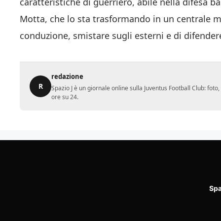
caratteristiche di guerriero, abile nella difesa b
Motta, che lo sta trasformando in un centrale 
conduzione, smistare sugli esterni e di difender
redazione
R
Spazio J è un giornale online sulla Juventus Football Club: fot
ore su 24.
Spa