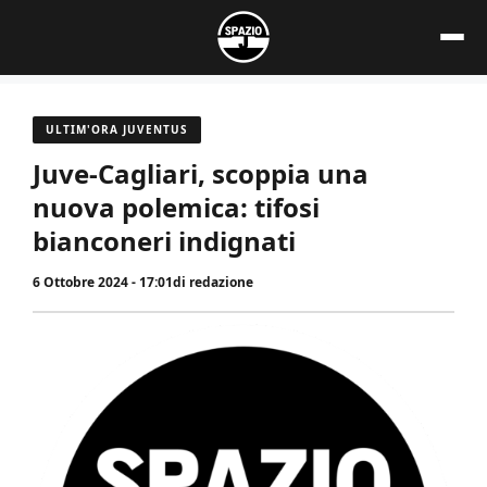
Vai
al
contenuto
ULTIM'ORA JUVENTUS
Juve-Cagliari, scoppia una
nuova polemica: tifosi
bianconeri indignati
6 Ottobre 2024 - 17:01
di
redazione