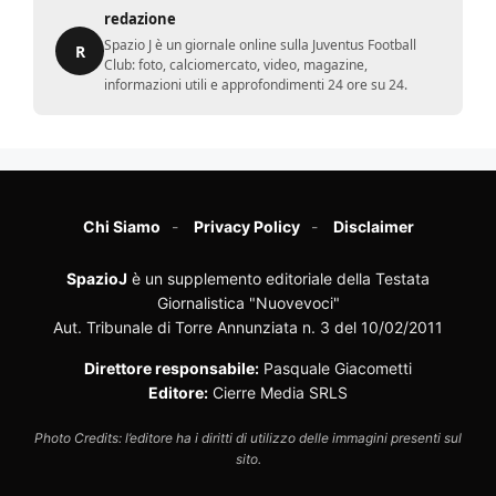
redazione
Spazio J è un giornale online sulla Juventus Football
R
Club: foto, calciomercato, video, magazine,
informazioni utili e approfondimenti 24 ore su 24.
Chi Siamo
Privacy Policy
Disclaimer
SpazioJ
è un supplemento editoriale della Testata
Giornalistica "Nuovevoci"
Aut. Tribunale di Torre Annunziata n. 3 del 10/02/2011
Direttore responsabile:
Pasquale Giacometti
Editore:
Cierre Media SRLS
Photo Credits: l’editore ha i diritti di utilizzo delle immagini presenti sul
sito.