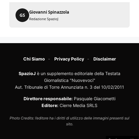
Giovanni Spinazzola
GS
Redazione SpazioJ
Chi Siamo
Privacy Policy
Disclaimer
SpazioJ
è un supplemento editoriale della Testata
Giornalistica "Nuovevoci"
Aut. Tribunale di Torre Annunziata n. 3 del 10/02/2011
Direttore responsabile:
Pasquale Giacometti
Editore:
Cierre Media SRLS
Photo Credits: l’editore ha i diritti di utilizzo delle immagini presenti sul
sito.