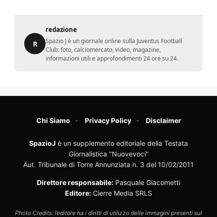
redazione
Spazio J è un giornale online sulla Juventus Football
R
Club: foto, calciomercato, video, magazine,
informazioni utili e approfondimenti 24 ore su 24.
Chi Siamo
Privacy Policy
Disclaimer
SpazioJ
è un supplemento editoriale della Testata
Giornalistica "Nuovevoci"
Aut. Tribunale di Torre Annunziata n. 3 del 10/02/2011
Direttore responsabile:
Pasquale Giacometti
Editore:
Cierre Media SRLS
Photo Credits: l’editore ha i diritti di utilizzo delle immagini presenti sul