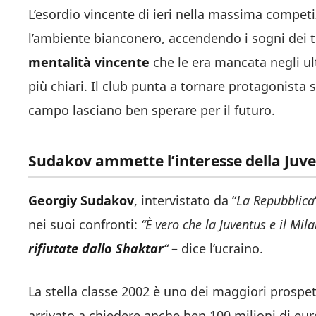
L’esordio vincente di ieri nella massima compet
l’ambiente bianconero, accendendo i sogni dei ti
mentalità vincente
che le era mancata negli ult
più chiari. Il club punta a tornare protagonista s
campo lasciano ben sperare per il futuro.
Sudakov ammette l’interesse della Juve
Georgiy Sudakov
, intervistato da “
La Repubblica
nei suoi confronti:
“È vero che la Juventus e il Mil
rifiutate dallo Shaktar
“
– dice l’ucraino.
La stella classe 2002 è uno dei maggiori prospett
arrivato a chiedere anche ben 100 milioni di eur