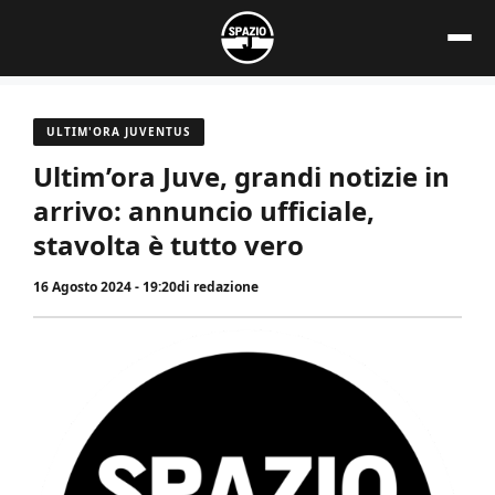
Vai
al
contenuto
ULTIM'ORA JUVENTUS
Ultim’ora Juve, grandi notizie in
arrivo: annuncio ufficiale,
stavolta è tutto vero
16 Agosto 2024 - 19:20
di
redazione