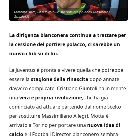
Mercato Juve, un nuovo club sul portiere polacco (Ansafoto) -
Spazioj.it
La dirigenza bianconera continua a trattare per
la cessione del portiere polacco, ci sarebbe un
nuovo club su di lui.
La Juventus è pronta a vivere quella che potrebbe
essere la
stagione della rinascita
dopo annate
davvero complicate. Cristiano Giuntoli ha in mente
una
vera e propria rivoluzione
, che ha già
cominciato ad attuare partendo dal nome scelto
per sostituire Massimiliano Allegri. Motta è
arrivato a Torino per portare una
nuova idea di
calcio
e il Football Director bianconero sembra