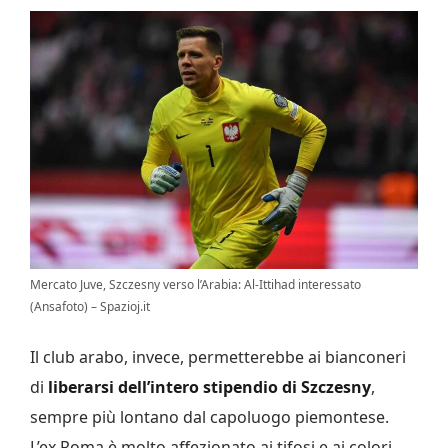
Mercato Juve, Szczesny verso l’Arabia: Al-Ittihad interessato
(Ansafoto) – Spazioj.it
Il club arabo, invece, permetterebbe ai bianconeri
di
liberarsi dell’intero stipendio di Szczesny
,
sempre più lontano dal capoluogo piemontese.
L’ex Roma è molto affezionato ai tifosi e ai colori