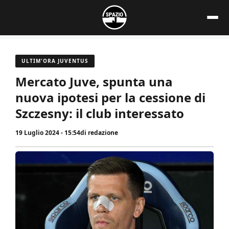
Vai
al
contenuto
ULTIM'ORA JUVENTUS
Mercato Juve, spunta una
nuova ipotesi per la cessione di
Szczesny: il club interessato
19 Luglio 2024 - 15:54
di
redazione