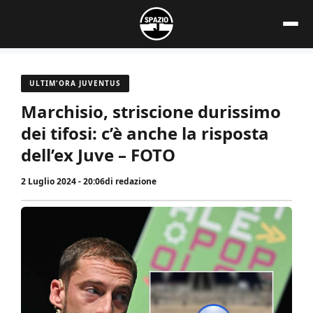
Vai
al
contenuto
ULTIM'ORA JUVENTUS
Marchisio, striscione durissimo
dei tifosi: c’è anche la risposta
dell’ex Juve – FOTO
2 Luglio 2024 - 20:06
di
redazione