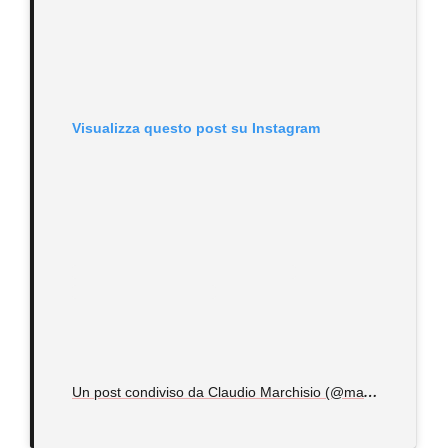
Visualizza questo post su Instagram
U
n post condiviso da Claudio Marchisio (@marchisiocla8)