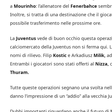
a
Mourinho
: l’allenatore del
Fenerbahce
sembra 
Inoltre, si tratta di una destinazione che il gio
possibile trasferimento nelle prossime ore.
La
Juventus
vede di buon occhio questa operazi
calciomercato della Juventus non si ferma qui. La 
nomi di rilievo. Filip
Kostic
e Arkadiusz
Milik,
ad
Entrambi i giocatori sono stati offerti al
Nizza,
c
Thuram.
Tutte queste operazioni segnano una svolta nell
danno l’impressione di un “addio” alla vecchia Juv
Dubbi importanti riguardano anche il futuro di