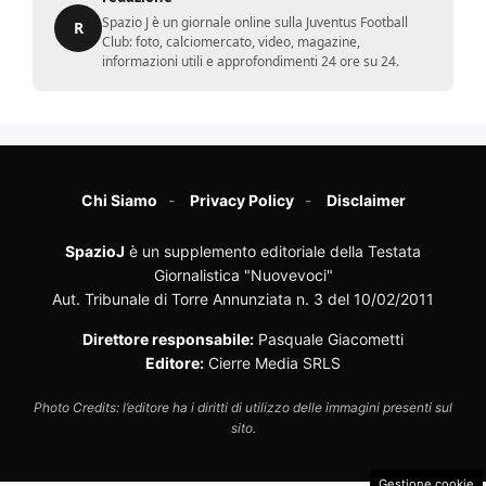
Spazio J è un giornale online sulla Juventus Football
R
Club: foto, calciomercato, video, magazine,
informazioni utili e approfondimenti 24 ore su 24.
Chi Siamo
Privacy Policy
Disclaimer
SpazioJ
è un supplemento editoriale della Testata
Giornalistica "Nuovevoci"
Aut. Tribunale di Torre Annunziata n. 3 del 10/02/2011
Direttore responsabile:
Pasquale Giacometti
Editore:
Cierre Media SRLS
Photo Credits: l’editore ha i diritti di utilizzo delle immagini presenti sul
sito.
Gestione cookie