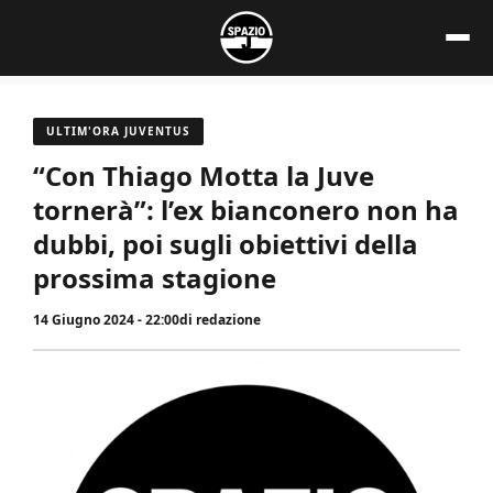
Vai
al
contenuto
ULTIM'ORA JUVENTUS
“Con Thiago Motta la Juve
tornerà”: l’ex bianconero non ha
dubbi, poi sugli obiettivi della
prossima stagione
14 Giugno 2024 - 22:00
di
redazione