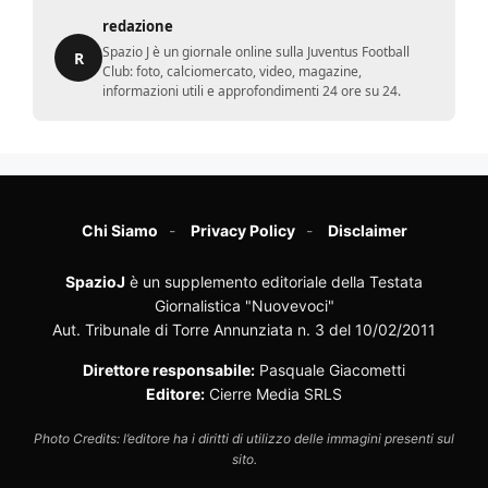
redazione
Spazio J è un giornale online sulla Juventus Football
R
Club: foto, calciomercato, video, magazine,
informazioni utili e approfondimenti 24 ore su 24.
Chi Siamo
Privacy Policy
Disclaimer
SpazioJ
è un supplemento editoriale della Testata
Giornalistica "Nuovevoci"
Aut. Tribunale di Torre Annunziata n. 3 del 10/02/2011
Direttore responsabile:
Pasquale Giacometti
Editore:
Cierre Media SRLS
Photo Credits: l’editore ha i diritti di utilizzo delle immagini presenti sul
sito.