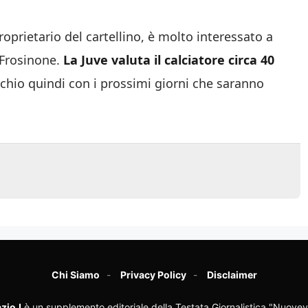
prietario del cartellino, è molto interessato a
 Frosinone.
La Juve valuta il calciatore circa 40
cchio quindi con i prossimi giorni che saranno
Chi Siamo
Privacy Policy
Disclaimer
zioJ
è un supplemento editoriale della Testata Giornalistica "Nuovev