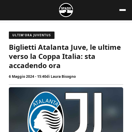
Vai
al
contenuto
ULTIM'ORA JUVENTUS
Biglietti Atalanta Juve, le ultime
verso la Coppa Italia: sta
accadendo ora
6 Maggio 2024 - 15:40
di
Laura Bisogno