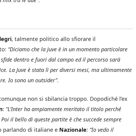
n mix tra le due”
.
legri
, talmente politico allo sfiorare il
to:
“Diciamo che la Juve è in un momento particolare
 sfide dentro e fuori dal campo ed il percorso sarà
ce. La Juve è stata lì per diversi mesi, ma ultimamente
ere. Io sono un outsider”
.
 comunque non si sbilancia troppo. Dopodiché l’ex
n
:
“L’Inter ha ampiamente meritato il titolo perché
 Poi il bello di queste partite è che succede sempre
o parlando di italiane e
Nazionale
:
“Io vedo il