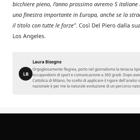
bicchiere pieno, l’anno prossimo avremo 5 italiane i
una finestra importante in Europa, anche se la str
il titolo con tutte le forze”
. Così Del Piero dalla s
Los Angeles.
Laura Bisogno
Orgogliosamente flegrea, porto nel giornalismo la tenacia tipi
LB
occupandomi di sport e comunicazione a 360 gradi. Dopo aver 
Cattolica di Milano, ho scelto di applicare il rigore dell'analisi
nazionale è per me la naturale evoluzione di un percorso nato