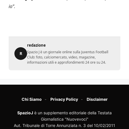
io”.
redazione
Spazio J è un giornale online sulla Juventus Football
R
Club: foto, calciomercato, video, magazine,
informazioni utili e approfondimenti 24 ore su 24.
Chi Siamo
Privacy Policy
Disclaimer
SpazioJ
è un supplemento editoriale della Testata
Giornalistica "Nuovevoci"
Aut. Tribunale di Torre Annunziata n. 3 del 10/02/2011