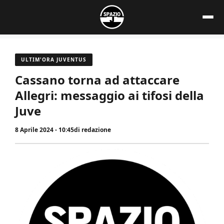
Vai
al
contenuto
ULTIM'ORA JUVENTUS
Cassano torna ad attaccare
Allegri: messaggio ai tifosi della
Juve
8 Aprile 2024 - 10:45
di
redazione