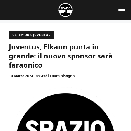
Vai
al
contenuto
ULTIM'ORA JUVENTUS
Juventus, Elkann punta in
grande: il nuovo sponsor sarà
faraonico
10 Marzo 2024 - 09:45
di
Laura Bisogno