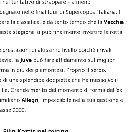
i nel tentativo di strappare – almeno
egnato nelle final four di Supercoppa Italiana. I
are la classifica, è da tanto tempo che la
Vecchia
uesta stagione si può finalmente invertire la rotta.
restazioni di altissimo livello poiché i rivali
tavia, la
Juve
può fare affidamento sul miglior
ma in più dei piemontesi. Proprio il serbo,
sta di una splendida doppietta che ha messo
ko
il
ville. Grande merito del momento di forma dell’ex
similiano
Allegri
, impeccabile nella sua gestione e
lasse 2000.
, Filip Kostic nel mirino