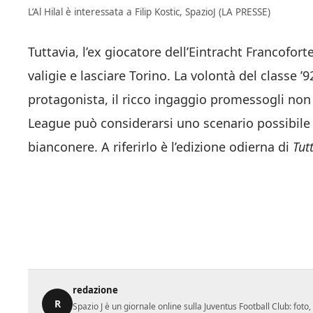
L’Al Hilal è interessata a Filip Kostic, SpazioJ (LA PRESSE)
Tuttavia, l’ex giocatore dell’Eintracht Francofo
valigie e lasciare Torino. La volontà del classe 
protagonista, il ricco ingaggio promessogli non
League può considerarsi uno scenario possibile i
bianconere. A riferirlo è l’edizione odierna di
Tut
redazione
R
Spazio J è un giornale online sulla Juventus Football Club: fot