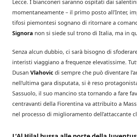
Lecce. I bianconeri saranno ospitati dai salentin
momentaneamente – il primo posto all’Inter, imp
tifosi piemontesi sognano di ritornare a comand
Signora
non si siede sul trono di Italia, ma in q
Senza alcun dubbio, ci sarà bisogno di sfoderare p
interisti viaggiano a frequenze elevatissime. Tut
Dusan
Vlahovic
di sempre che può diventare l’ar
nell’ultima gara disputata, si è reso protagoni
Sassuolo, il suo mancino sta tornando a fare fa
centravanti della Fiorentina va attribuito a Mas
nel processo di miglioramento dell’attaccante c
L’Al Hilal bussa alle porte della Juventus