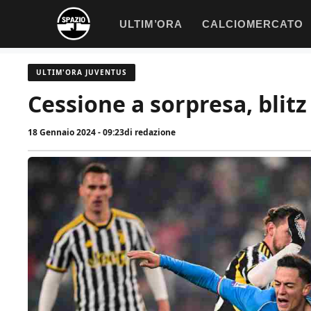
Vai
ULTIM’ORA
CALCIOMERCATO
al
contenuto
ULTIM'ORA JUVENTUS
Cessione a sorpresa, blitz
18 Gennaio 2024 - 09:23
di
redazione