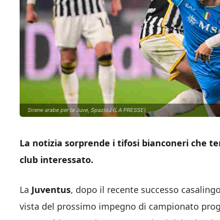
Sirene arabe per la Juve, SpazioJ (LA PRESSE)
La notizia sorprende i tifosi bianconeri che t
club interessato.
La
Juventus
, dopo il recente successo casaling
vista del prossimo impegno di campionato progr