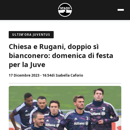
Vai
al
contenuto
ULTIM'ORA JUVENTUS
Chiesa e Rugani, doppio sì
bianconero: domenica di festa
per la Juve
17 Dicembre 2023 - 16:54
di
Isabella Caforio