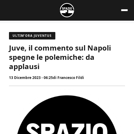
Vai
al
contenuto
ULTIM'ORA JUVENTUS
Juve, il commento sul Napoli
spegne le polemiche: da
applausi
13 Dicembre 2023 - 06:25
di
Francesco Fildi