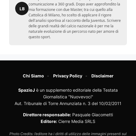
comunicazione a 360 gradi. Dopo aver approfondito la
LB
mia formazione con due Master, tra cui quello alla
Cattolica di Milano, ho scelto di applicare il rigore
dell'analisi sportiva al racconto della Juventus. Scrivere
delle grandi realtà del calcio nazionale è per me la
naturale evoluzione di un percorso nato per amore di
questo sport.
Chi Siamo
Privacy Policy
Disclaimer
SpazioJ
è un supplemento editoriale della Testata
Giornalistica "Nuovevoci"
Aut. Tribunale di Torre Annunziata n. 3 del 10/02/2011
Direttore responsabile:
Pasquale Giacometti
Editore:
Cierre Media SRLS
Photo Credits: l’editore ha i diritti di utilizzo delle immagini presenti sul