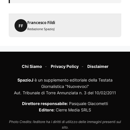
Francesco Fildi
FF
Redazione SpazioJ
Chi Siamo
Privacy Policy
Disclaimer
SpazioJ
è un supplemento editoriale della Testata
Giornalistica "Nuovevoci"
Aut. Tribunale di Torre Annunziata n. 3 del 10/02/2011
Direttore responsabile:
Pasquale Giacometti
Editore:
Cierre Media SRLS
Photo Credits: l’editore ha i diritti di utilizzo delle immagini presenti sul
sito.