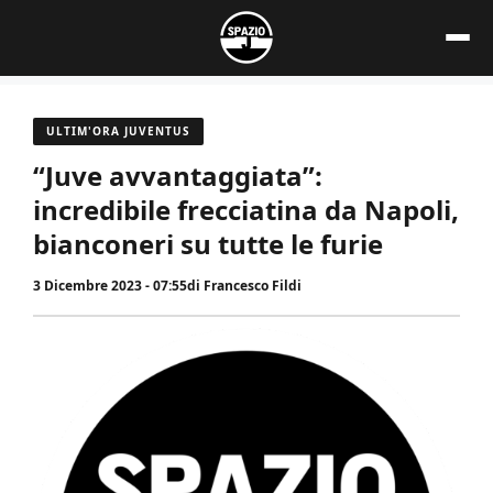
Vai
al
contenuto
ULTIM'ORA JUVENTUS
“Juve avvantaggiata”:
incredibile frecciatina da Napoli,
bianconeri su tutte le furie
3 Dicembre 2023 - 07:55
di
Francesco Fildi