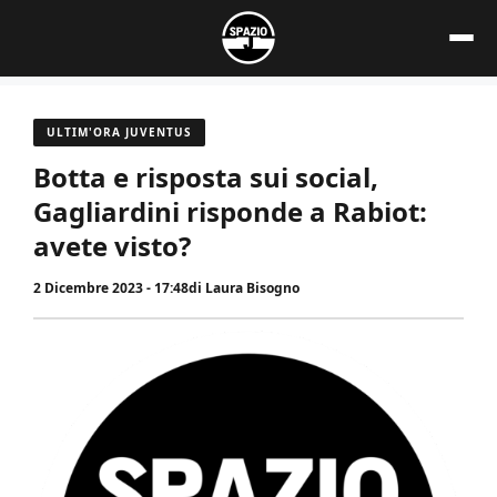
Vai
al
contenuto
ULTIM'ORA JUVENTUS
Botta e risposta sui social,
Gagliardini risponde a Rabiot:
avete visto?
2 Dicembre 2023 - 17:48
di
Laura Bisogno