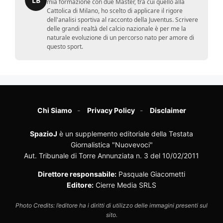
LB
mia formazione con due Master, tra cui quello alla
Cattolica di Milano, ho scelto di applicare il rigore
dell'analisi sportiva al racconto della Juventus. Scrivere
delle grandi realtà del calcio nazionale è per me la
naturale evoluzione di un percorso nato per amore di
questo sport.
Chi Siamo
Privacy Policy
Disclaimer
SpazioJ
è un supplemento editoriale della Testata
Giornalistica "Nuovevoci"
Aut. Tribunale di Torre Annunziata n. 3 del 10/02/2011
Direttore responsabile:
Pasquale Giacometti
Editore:
Cierre Media SRLS
Photo Credits: l’editore ha i diritti di utilizzo delle immagini presenti sul
sito.