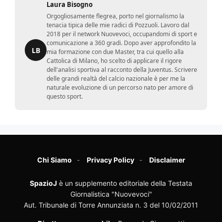
Laura Bisogno
Orgogliosamente flegrea, porto nel giornalismo la
tenacia tipica delle mie radici di Pozzuoli. Lavoro dal
2018 per il network Nuovevoci, occupandomi di sport e
comunicazione a 360 gradi. Dopo aver approfondito la
LB
mia formazione con due Master, tra cui quello alla
Cattolica di Milano, ho scelto di applicare il rigore
dell'analisi sportiva al racconto della Juventus. Scrivere
delle grandi realtà del calcio nazionale è per me la
naturale evoluzione di un percorso nato per amore di
questo sport.
Chi Siamo
Privacy Policy
Disclaimer
SpazioJ
è un supplemento editoriale della Testata
Giornalistica "Nuovevoci"
Aut. Tribunale di Torre Annunziata n. 3 del 10/02/2011