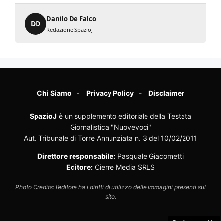
Danilo De Falco
DD
Redazione SpazioJ
Chi Siamo
Privacy Policy
Disclaimer
SpazioJ
è un supplemento editoriale della Testata
Giornalistica "Nuovevoci"
Aut. Tribunale di Torre Annunziata n. 3 del 10/02/2011
Direttore responsabile:
Pasquale Giacometti
Editore:
Cierre Media SRLS
Photo Credits: l’editore ha i diritti di utilizzo delle immagini presenti sul
sito.