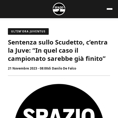
Vai
al
contenuto
ULTIM'ORA JUVENTUS
Sentenza sullo Scudetto, c’entra
la Juve: “In quel caso il
campionato sarebbe già finito”
21 Novembre 2023 - 08:00
di
Danilo De Falco