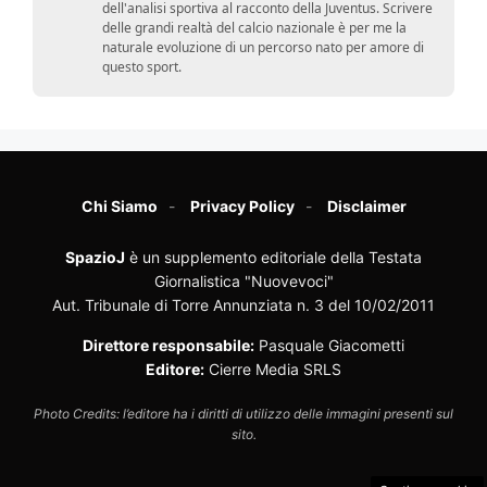
dell'analisi sportiva al racconto della Juventus. Scrivere
delle grandi realtà del calcio nazionale è per me la
naturale evoluzione di un percorso nato per amore di
questo sport.
Chi Siamo
Privacy Policy
Disclaimer
SpazioJ
è un supplemento editoriale della Testata
Giornalistica "Nuovevoci"
Aut. Tribunale di Torre Annunziata n. 3 del 10/02/2011
Direttore responsabile:
Pasquale Giacometti
Editore:
Cierre Media SRLS
Photo Credits: l’editore ha i diritti di utilizzo delle immagini presenti sul
sito.