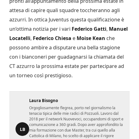
pronti all’appuntamento della prossima estate in
attesa di capire quali squadre toccheranno agli
azzurri. In ottica Juventus questa qualificazione è
un’ottima notizia per i vari
Federico Gatti
,
Manuel
Locatelli
,
Federico Chiesa
e
Moise Kean
che
possono ambire a disputare una bella stagione
con i bianconeri per guadagnarsi la chiamata del
CT azzurro la prossima estate per partecipare ad
un torneo così prestigioso.
Laura Bisogno
Orgogliosamente flegrea, porto nel giornalismo la
tenacia tipica delle mie radici di Pozzuoli. Lavoro dal
2018 per il network Nuovevoci, occupandomi di sport e
comunicazione a 360 gradi. Dopo aver approfondito la
LB
mia formazione con due Master, tra cui quello alla
Cattolica di Milano, ho scelto di applicare il rigore