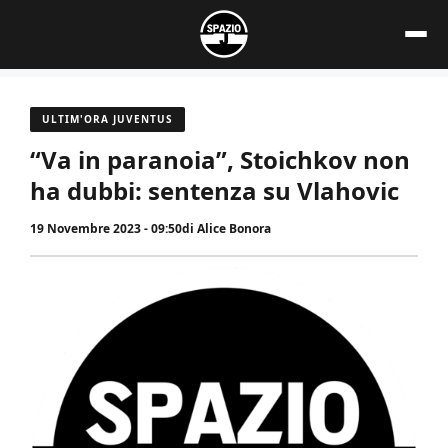
Vai
al
contenuto
ULTIM'ORA JUVENTUS
“Va in paranoia”, Stoichkov non
ha dubbi: sentenza su Vlahovic
19 Novembre 2023 - 09:50
di
Alice Bonora