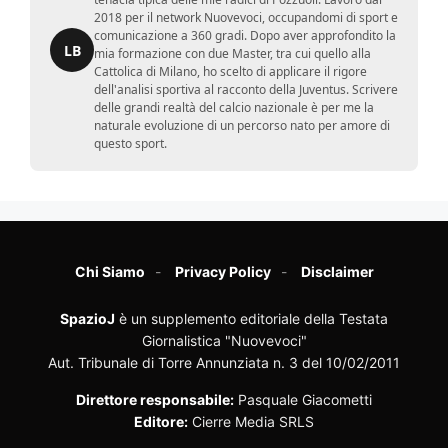
2018 per il network Nuovevoci, occupandomi di sport e
comunicazione a 360 gradi. Dopo aver approfondito la
LB
mia formazione con due Master, tra cui quello alla
Cattolica di Milano, ho scelto di applicare il rigore
dell'analisi sportiva al racconto della Juventus. Scrivere
delle grandi realtà del calcio nazionale è per me la
naturale evoluzione di un percorso nato per amore di
questo sport.
Chi Siamo
Privacy Policy
Disclaimer
SpazioJ
è un supplemento editoriale della Testata
Giornalistica "Nuovevoci"
Aut. Tribunale di Torre Annunziata n. 3 del 10/02/2011
Direttore responsabile:
Pasquale Giacometti
Editore:
Cierre Media SRLS