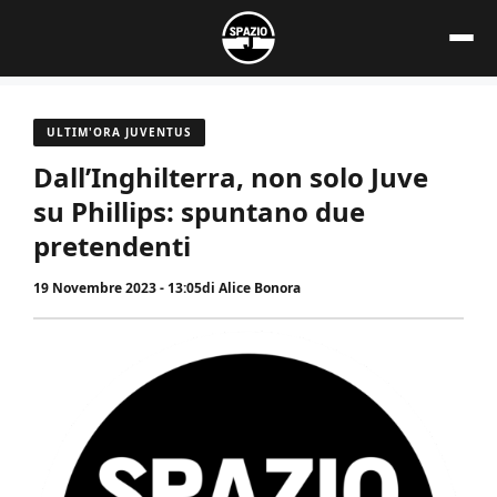
Vai
al
contenuto
ULTIM'ORA JUVENTUS
Dall’Inghilterra, non solo Juve
su Phillips: spuntano due
pretendenti
19 Novembre 2023 - 13:05
di
Alice Bonora