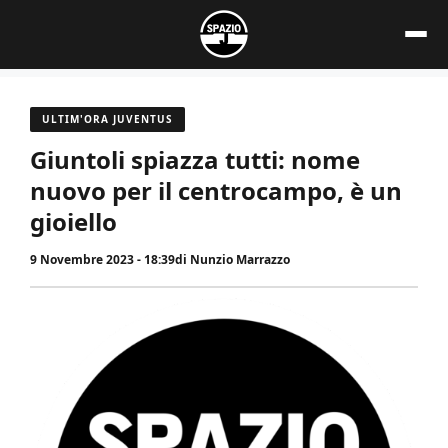
Vai
al
contenuto
ULTIM'ORA JUVENTUS
Giuntoli spiazza tutti: nome
nuovo per il centrocampo, è un
gioiello
9 Novembre 2023 - 18:39
di
Nunzio Marrazzo