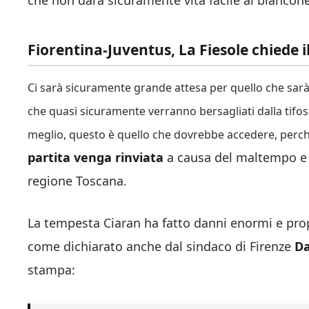
che non darà sicuramente vita facile ai biancone
Fiorentina-Juventus, La Fiesole chiede il
Ci sarà sicuramente grande attesa per quello che sarà 
che quasi sicuramente verranno bersagliati dalla tifoser
meglio, questo è quello che dovrebbe accedere, perc
partita venga rinviata
a causa del maltempo e d
regione Toscana
.
La tempesta Ciaran ha fatto danni enormi e pro
come dichiarato anche dal sindaco di Firenze
Da
stampa: