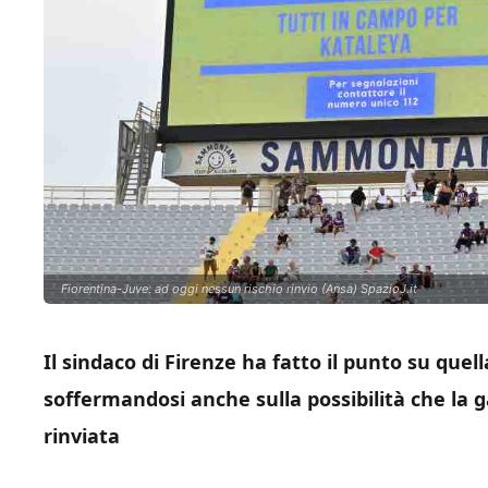
Fiorentina-Juve: ad oggi nessun rischio rinvio (Ansa) SpazioJ.it
Il sindaco di Firenze ha fatto il punto su que
soffermandosi anche sulla possibilità che la 
rinviata