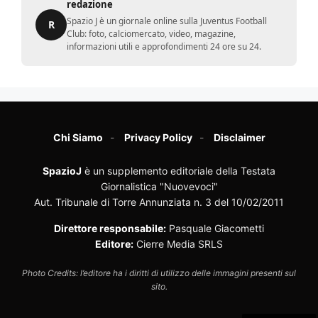
redazione
Spazio J è un giornale online sulla Juventus Football
R
Club: foto, calciomercato, video, magazine,
informazioni utili e approfondimenti 24 ore su 24.
Chi Siamo
Privacy Policy
Disclaimer
SpazioJ
è un supplemento editoriale della Testata
Giornalistica "Nuovevoci"
Aut. Tribunale di Torre Annunziata n. 3 del 10/02/2011
Direttore responsabile:
Pasquale Giacometti
Editore:
Cierre Media SRLS
Photo Credits: l’editore ha i diritti di utilizzo delle immagini presenti sul
sito.