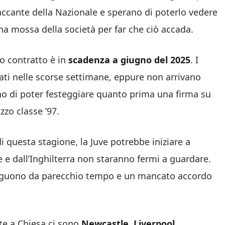
ttaccante della Nazionale e sperano di poterlo vedere
na mossa della società per far che ciò accada.
o contratto è in
scadenza a giugno del 2025
. I
iati nelle scorse settimane, eppure non arrivano
ano di poter festeggiare quanto prima una firma su
zzo classe ’97.
di questa stagione, la Juve potrebbe iniziare a
e e dall’Inghilterra non staranno fermi a guardare.
eguono da parecchio tempo e un mancato accordo
ate a Chiesa ci sono
Newcastle, Liverpool,