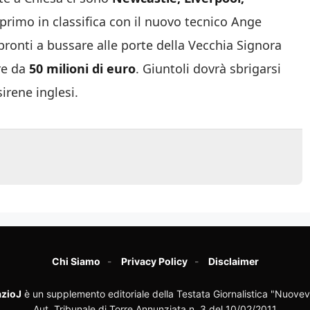
primo in classifica con il nuovo tecnico Ange
pronti a bussare alle porte della Vecchia Signora
ire da
50 milioni di euro
. Giuntoli dovrà sbrigarsi
irene inglesi.
Chi Siamo
Privacy Policy
Disclaimer
zioJ
è un supplemento editoriale della Testata Giornalistica "Nuovev
Aut. Tribunale di Torre Annunziata n. 3 del 10/02/2011