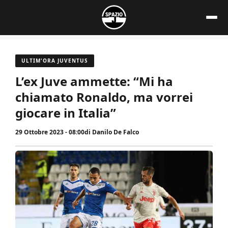
Vai
al
contenuto
ULTIM'ORA JUVENTUS
L’ex Juve ammette: “Mi ha
chiamato Ronaldo, ma vorrei
giocare in Italia”
29 Ottobre 2023 - 08:00
di
Danilo De Falco