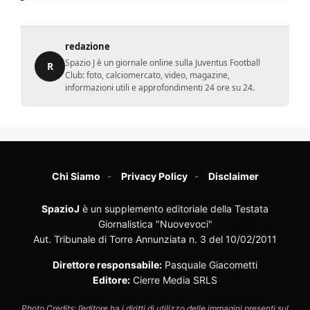
redazione
Spazio J è un giornale online sulla Juventus Football
R
Club: foto, calciomercato, video, magazine,
informazioni utili e approfondimenti 24 ore su 24.
Chi Siamo
Privacy Policy
Disclaimer
SpazioJ
è un supplemento editoriale della Testata
Giornalistica "Nuovevoci"
Aut. Tribunale di Torre Annunziata n. 3 del 10/02/2011
Direttore responsabile:
Pasquale Giacometti
Editore:
Cierre Media SRLS
Photo Credits: l’editore ha i diritti di utilizzo delle immagini presenti sul