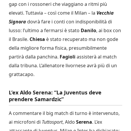
gap con i rossoneri che viaggiano a ritmi più
elevati. Tuttavia – così come il Milan – la
Vecchia
Signora
dovrà fare i conti con indisponibilità di
lusso: l’ultimo a fermarsi è stato
Danilo
, ai box con
il Brasile.
Chiesa
è stato recuperato ma non gode
della migliore forma fisica, presumibilmente
partirà dalla panchina.
Fagioli
assisterà al match
dalla tribuna. L’allenatore livornese avrà più di un
grattacapo.
L’ex Aldo Serena: “La Juventus deve
prendere Samardzic”
A commentare il big match di turno è intervenuto,
ai microfoni di
Tuttosport
, Aldo
Serena
. L’ex
attaccante di Juventus, Milan e Inter ha dichiarato: